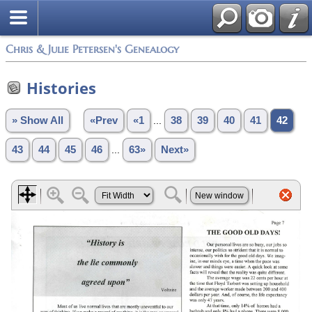
Chris & Julie Petersen's Genealogy
Histories
» Show All
«Prev
«1
...
38
39
40
41
42
43
44
45
46
...
63»
Next»